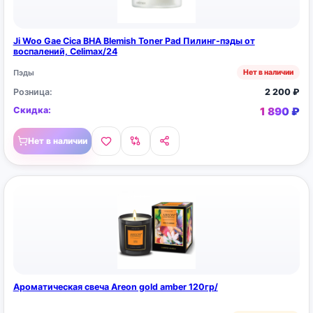
Ji Woo Gae Cica BHA Blemish Toner Pad Пилинг-пэды от
воспалений, Celimax/24
Пэды
Нет в наличии
Розница:
2 200
₽
Скидка:
1 890
₽
Нет в наличии
Ароматическая свеча Areon gold amber 120гр/