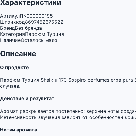
Характеристики
Артикул
ПК000000195
Штрихкод
8697452675522
Бренд
Без бренда
Категория
Парфюм Турция
Наличие
Осталось мало
Описание
О продукте
Парфюм Турция Shaik u 173 Sospiro perfumes erba pur
случаев.
Действие и результат
Аромат раскрывается постепенно: верхние ноты созда
Интенсивность звучания зависит от особенностей кожи
Нотки аромата