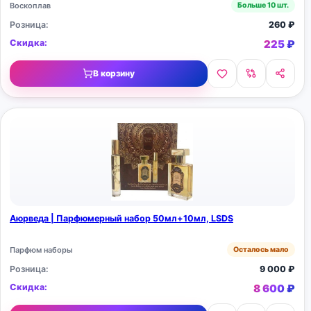
Воскоплав
Больше 10 шт.
Розница:
260
₽
Скидка:
225
₽
В корзину
Аюрведа | Парфюмерный набор 50мл+10мл, LSDS
Парфюм наборы
Осталось мало
Розница:
9 000
₽
Скидка:
8 600
₽