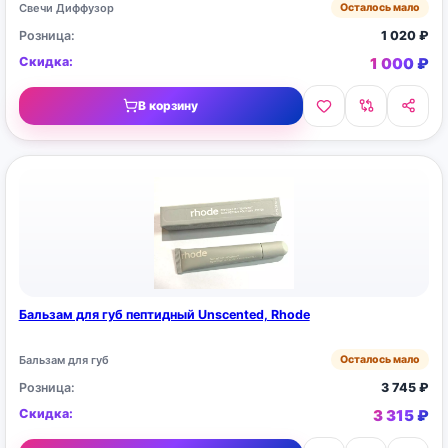
Свечи Диффузор
Осталось мало
Розница:
1 020
₽
Скидка:
1 000
₽
В корзину
Бальзам для губ пептидный Unscented, Rhode
Бальзам для губ
Осталось мало
Розница:
3 745
₽
Скидка:
3 315
₽