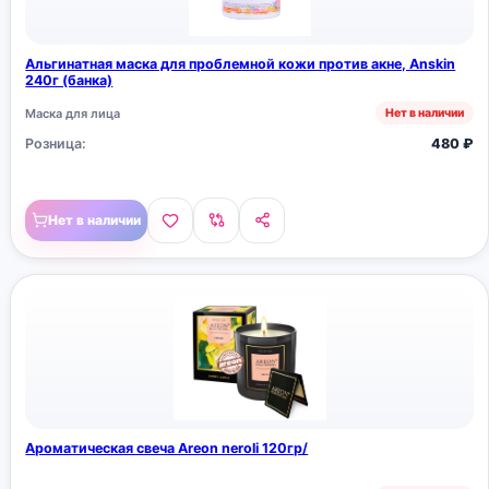
Альгинатная маска для проблемной кожи против акне, Anskin
240г (банка)
Маска для лица
Нет в наличии
Розница:
480
₽
Нет в наличии
Ароматическая свеча Areon neroli 120гр/