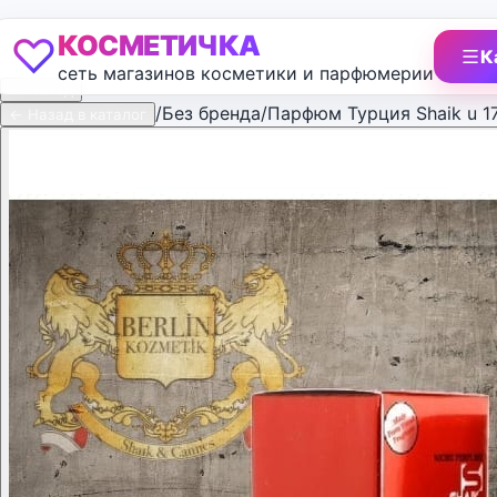
♡
КОСМЕТИЧКА
К
сеть магазинов косметики и парфюмерии
← Назад
/
Без бренда
/
Парфюм Турция Shaik u 17
← Назад в каталог