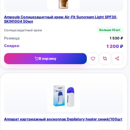
Ampoule Солнцезащитный крем Air-Fit Suncream Light SPF30,
SKIN1004 50мл
Солнцезащитный крем
Больше 10 шт.
Розница:
1 530
₽
Скидка:
1 200
₽
В корзину
Аппарат картриджный воскоплав Depilatory heater синий/100шт