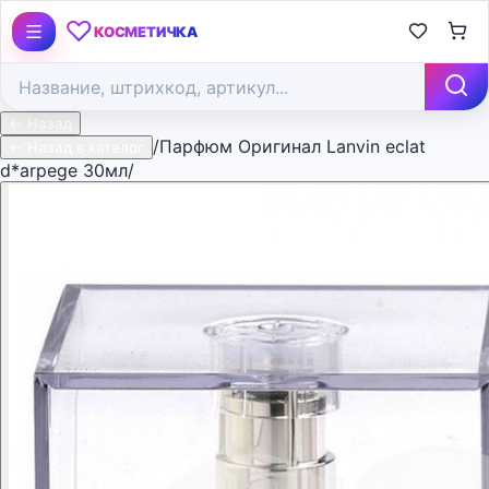
♡
КОСМЕТИЧКА
← Назад
/
Парфюм Оригинал Lanvin eclat
← Назад в каталог
d*arpege 30мл/