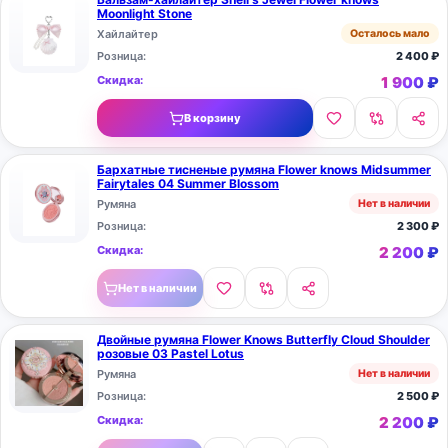
Moonlight Stone
Хайлайтер
Осталось мало
Розница:
2 400
₽
Скидка:
1 900
₽
В корзину
Бархатные тисненые румяна Flower knows Midsummer
Fairytales 04 Summer Blossom
Румяна
Нет в наличии
Розница:
2 300
₽
Скидка:
2 200
₽
Нет в наличии
Двойные румяна Flower Knows Butterfly Cloud Shoulder
розовые 03 Pastel Lotus
Румяна
Нет в наличии
Розница:
2 500
₽
Скидка:
2 200
₽