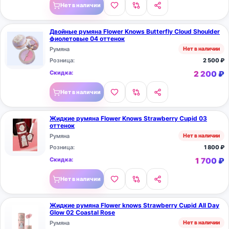
Нет в наличии
Двойные румяна Flower Knows Butterfly Cloud Shoulder
фиолетовые 04 оттенок
Румяна
Нет в наличии
Розница:
2 500
₽
Скидка:
2 200
₽
Нет в наличии
Жидкие румяна Flower Knows Strawberry Cupid 03
оттенок
Румяна
Нет в наличии
Розница:
1 800
₽
Скидка:
1 700
₽
Нет в наличии
Жидкие румяна Flower knows Strawberry Cupid All Day
Glow 02 Coastal Rose
Румяна
Нет в наличии