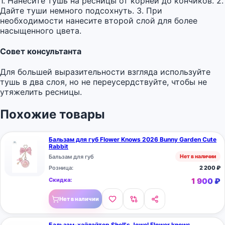
1. Нанесите тушь на ресницы от корней до кончиков. 2.
Дайте туши немного подсохнуть. 3. При
необходимости нанесите второй слой для более
насыщенного цвета.
Совет консультанта
Для большей выразительности взгляда используйте
тушь в два слоя, но не переусердствуйте, чтобы не
утяжелить ресницы.
Похожие товары
Бальзам для губ Flower Knows 2026 Bunny Garden Cute
Rabbit
Бальзам для губ
Нет в наличии
Розница:
2 200
₽
Скидка:
1 900
₽
Нет в наличии
Бальзам-хайлайтер Shell's Jewel Flower knows