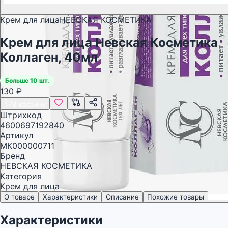
Крем для лица
НЕВСКАЯ КОСМЕТИКА
Крем для лица Невская Косметика
Коллаген, 40мл
Больше 10 шт.
130
₽
В корзину
Штрихкод
4600697192840
Артикул
МК000000711
Бренд
НЕВСКАЯ КОСМЕТИКА
Категория
Крем для лица
О товаре
Характеристики
Описание
Похожие товары
Характеристики