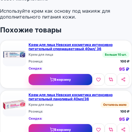
Используйте крем как основу под макияж для
дополнительного питания кожи.
Похожие товары
Крем для лица Невская косметика интенсивно
питательный спермацветовый 40мл/ 36
Крем для лица
Больше 10 шт.
Розница:
100
₽
Скидка:
95
₽
В корзину
Крем для лица Невская косметика интенсивно
питательный ланоливый 40мл/36
Крем для лица
Осталось мало
Розница:
100
₽
Скидка:
95
₽
В корзину