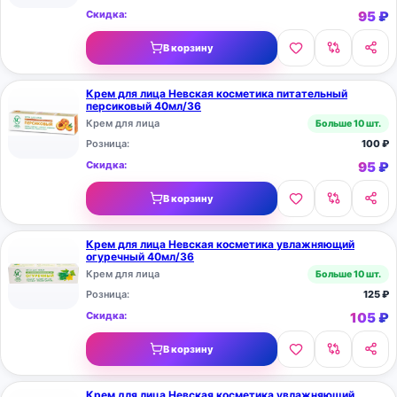
Скидка:
95
₽
В корзину
Крем для лица Невская косметика питательный
персиковый 40мл/36
Крем для лица
Больше 10 шт.
Розница:
100
₽
Скидка:
95
₽
В корзину
Крем для лица Невская косметика увлажняющий
огуречный 40мл/36
Крем для лица
Больше 10 шт.
Розница:
125
₽
Скидка:
105
₽
В корзину
Крем для лица Невская косметика увлажняющий