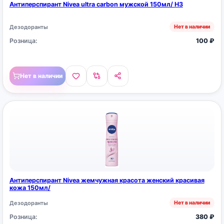
Антиперспирант Nivea ultra carbon мужской 150мл/ НЗ
Дезодоранты
Нет в наличии
Розница:
100
₽
Нет в наличии
Антиперспирант Nivea жемчужная красота женский красивая
кожа 150мл/
Дезодоранты
Нет в наличии
Розница:
380
₽