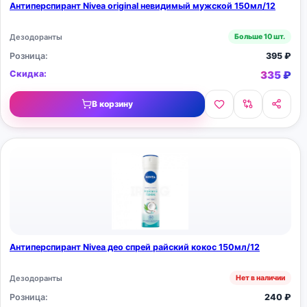
Антиперспирант Nivea original невидимый мужской 150мл/12
Дезодоранты
Больше 10 шт.
Розница:
395
₽
Скидка:
335
₽
В корзину
Антиперспирант Nivea део спрей райский кокос 150мл/12
Дезодоранты
Нет в наличии
Розница:
240
₽