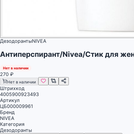
Дезодоранты
NIVEA
Антиперспирант/Nivea/Стик для же
Нет в наличии
270
₽
Нет в наличии
Штрихкод
4005900923493
Артикул
ЦБ000009961
Бренд
NIVEA
Категория
Дезодоранты