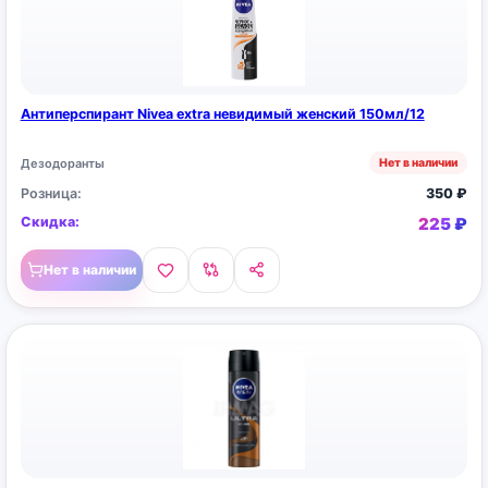
Антиперспирант Nivea extra невидимый женский 150мл/12
Дезодоранты
Нет в наличии
Розница:
350
₽
Скидка:
225
₽
Нет в наличии