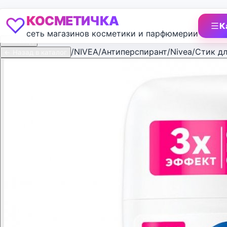
♡
КОСМЕТИЧКА
К
сеть магазинов косметики и парфюмерии
← Назад
/
NIVEA
/
Антиперспирант/Nivea/Стик д
← Назад в каталог