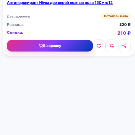
Антиперспирант Nivea део спрей нежная роза 150мл/12
Дезодоранты
Осталось мало
Розница:
320
₽
Скидка:
210
₽
В корзину