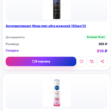
Антиперспирант Nivea men ultra мужской 150мл/12
Дезодоранты
Больше 10 шт.
Розница:
365
₽
Скидка:
310
₽
В корзину