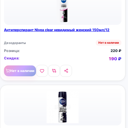
Антиперспирант Nivea clear невидимый женский 150мл/12
Дезодоранты
Нет в наличии
Розница:
220
₽
Скидка:
190
₽
Нет в наличии